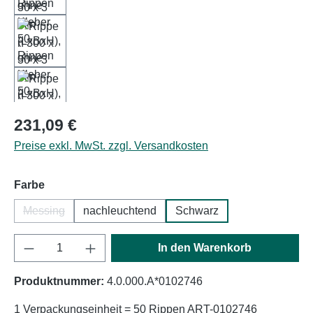
Regulärer Preis:
231,09 €
Preise exkl. MwSt. zzgl. Versandkosten
auswählen
Farbe
Messing
nachleuchtend
Schwarz
(Diese Option ist zurzeit nicht verfügbar.)
Produkt Anzahl: Gib den gewünschten Wert e
In den Warenkorb
Produktnummer:
4.0.000.A*0102746
1 Verpackungseinheit = 50 Rippen ART-0102746