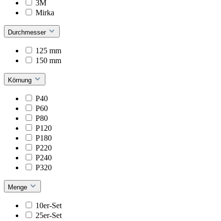
3M
Mirka
Durchmesser
125 mm
150 mm
Körnung
P40
P60
P80
P120
P180
P220
P240
P320
Menge
10er-Set
25er-Set