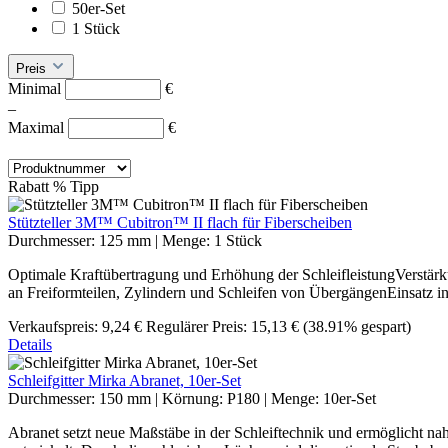
50er-Set
1 Stück
Preis
Minimal
€
–
Maximal
€
Rabatt
%
Tipp
Stützteller 3M™ Cubitron™ II flach für Fiberscheiben
Durchmesser:
125 mm
|
Menge:
1 Stück
Optimale Kraftübertragung und Erhöhung der SchleifleistungVerstä
an Freiformteilen, Zylindern und Schleifen von ÜbergängenEinsatz
Verkaufspreis:
9,24 €
Regulärer Preis:
15,13 €
(38.91% gespart)
Details
Schleifgitter Mirka Abranet, 10er-Set
Durchmesser:
150 mm
|
Körnung:
P180
|
Menge:
10er-Set
Abranet setzt neue Maßstäbe in der Schleiftechnik und ermöglicht na