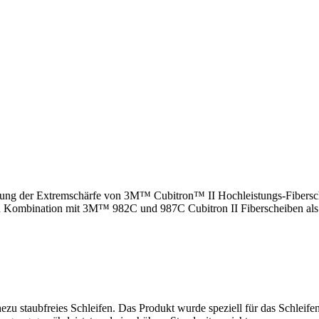
rkung der Extremschärfe von 3M™ Cubitron™ II Hochleistungs-Fibersc
 in Kombination mit 3M™ 982C und 987C Cubitron II Fiberscheiben al
hezu staubfreies Schleifen. Das Produkt wurde speziell für das Schlei