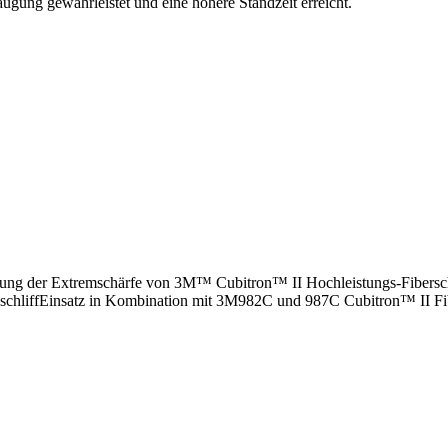
ugung gewährleistet und eine höhere Standzeit erreicht.
kung der Extremschärfe von 3M™ Cubitron™ II Hochleistungs-Fibersche
schliffEinsatz in Kombination mit 3M982C und 987C Cubitron™ II Fib