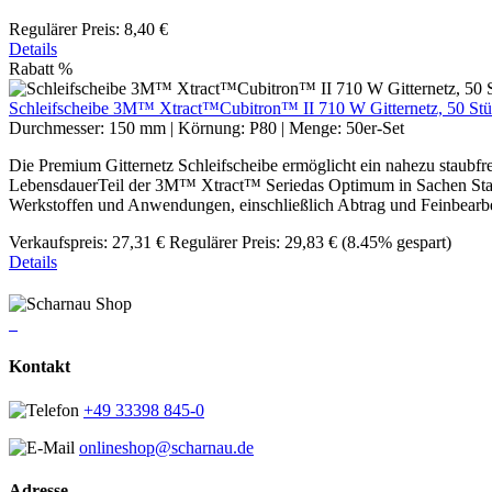
Regulärer Preis:
8,40 €
Details
Rabatt
%
Schleifscheibe 3M™ Xtract™Cubitron™ II 710 W Gitternetz, 50 St
Durchmesser:
150 mm
|
Körnung:
P80
|
Menge:
50er-Set
Die Premium Gitternetz Schleifscheibe ermöglicht ein nahezu staubfr
LebensdauerTeil der 3M™ Xtract™ Seriedas Optimum in Sachen Staub
Werkstoffen und Anwendungen, einschließlich Abtrag und Feinbearbei
Verkaufspreis:
27,31 €
Regulärer Preis:
29,83 €
(8.45% gespart)
Details
Kontakt
+49 33398 845-0
onlineshop@scharnau.de
Adresse