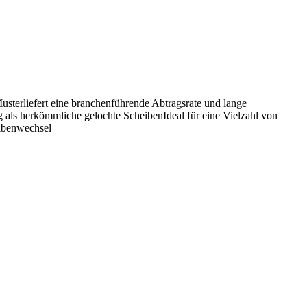
usterliefert eine branchenführende Abtragsrate und lange
ls herkömmliche gelochte ScheibenIdeal für eine Vielzahl von
eibenwechsel