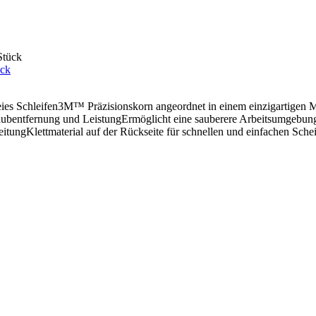
ück
eies Schleifen3M™ Präzisionskorn angeordnet in einem einzigartigen M
entfernung und LeistungErmöglicht eine sauberere Arbeitsumgebung a
tungKlettmaterial auf der Rückseite für schnellen und einfachen Sch