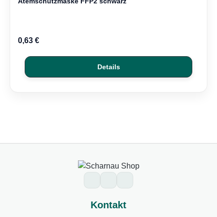
Atemschutzmaske FFP2 schwarz
Regulärer Preis:
0,63 €
Details
Kontakt