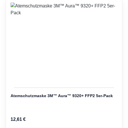
Atemschutzmaske 3M™ Aura™ 9320+ FFP2 5er-Pack
Regulärer Preis:
12,61 €