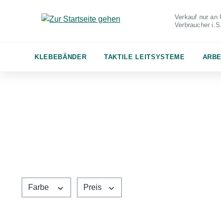
m Hauptinhalt springen
Zur Suche springen
Zur Hauptnavigation springen
Verkauf nur an 
Verbraucher
i.
KLEBEBÄNDER
TAKTILE LEITSYSTEME
ARBE
Farbe
Preis