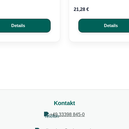
r Preis:
Regulärer Preis:
21,28 €
Details
Details
Kontakt
+49 33398 845-0