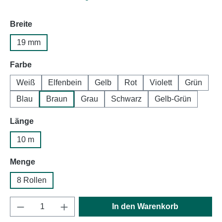
auswählen
Breite
19 mm
auswählen
Farbe
Weiß
Elfenbein
Gelb
Rot
Violett
Grün
Blau
Braun
Grau
Schwarz
Gelb-Grün
auswählen
Länge
10 m
auswählen
Menge
8 Rollen
Produkt Anzahl: Gib den gewünschten Wert e
In den Warenkorb