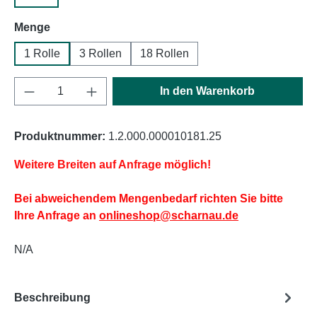
auswählen
Menge
1 Rolle
3 Rollen
18 Rollen
Produkt Anzahl: Gib den gewünschten Wert e
In den Warenkorb
Produktnummer:
1.2.000.000010181.25
Weitere Breiten auf Anfrage möglich!
Bei abweichendem Mengenbedarf richten Sie bitte
Ihre Anfrage an
onlineshop@scharnau.de
N/A
Beschreibung