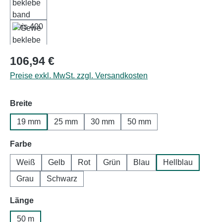
Regulärer Preis:
106,94 €
Preise exkl. MwSt. zzgl. Versandkosten
auswählen
Breite
19 mm
25 mm
30 mm
50 mm
auswählen
Farbe
Weiß
Gelb
Rot
Grün
Blau
Hellblau
Grau
Schwarz
auswählen
Länge
50 m