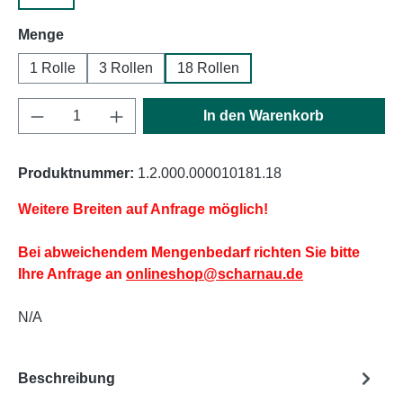
auswählen
Menge
1 Rolle
3 Rollen
18 Rollen
Produkt Anzahl: Gib den gewünschten Wert e
In den Warenkorb
Produktnummer:
1.2.000.000010181.18
Weitere Breiten auf Anfrage möglich!
Bei abweichendem Mengenbedarf richten Sie bitte
Ihre Anfrage an
onlineshop@scharnau.de
N/A
Beschreibung