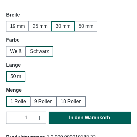
auswählen
Breite
19 mm
25 mm
30 mm
50 mm
auswählen
Farbe
Weiß
Schwarz
auswählen
Länge
50 m
auswählen
Menge
1 Rolle
9 Rollen
18 Rollen
Produkt Anzahl: Gib den gewünschten Wert e
In den Warenkorb