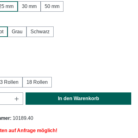
25 mm
30 mm
50 mm
hlen
ot
Grau
Schwarz
ählen
ählen
3 Rollen
18 Rollen
Anzahl: Gib den gewünschten Wert ein oder
In den Warenkorb
mmer:
10189.40
iten auf Anfrage möglich!