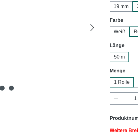
19 mm
auswä
Farbe
Weiß
R
ausw
Länge
50 m
ausw
Menge
1 Rolle
Produkt 
Produktnu
Weitere Bre