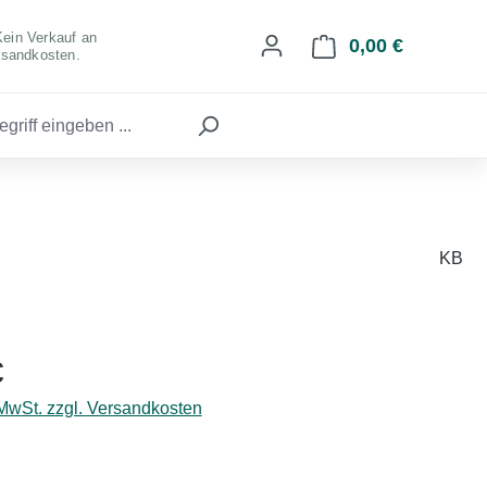
Kein Verkauf an
0,00 €
Warenkorb 
rsandkosten.
KB
eis:
€
 MwSt. zzgl. Versandkosten
hlen