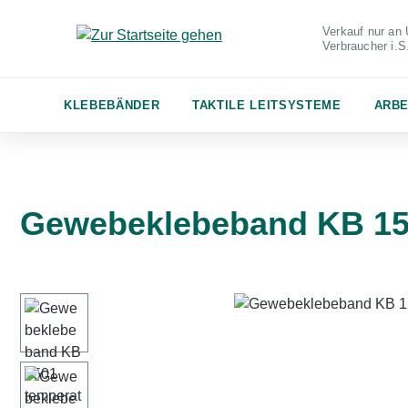
m Hauptinhalt springen
Zur Suche springen
Zur Hauptnavigation springen
Verkauf nur an 
Verbraucher
i.
KLEBEBÄNDER
TAKTILE LEITSYSTEME
ARBE
Gewebeklebeband KB 15
Bildergalerie überspringen