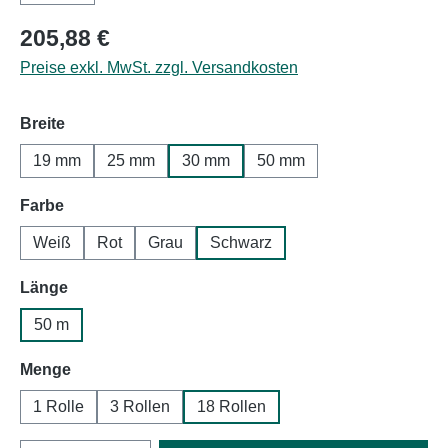
Regulärer Preis:
205,88 €
Preise exkl. MwSt. zzgl. Versandkosten
auswählen
Breite
19 mm
25 mm
30 mm
50 mm
auswählen
Farbe
Weiß
Rot
Grau
Schwarz
auswählen
Länge
50 m
auswählen
Menge
1 Rolle
3 Rollen
18 Rollen