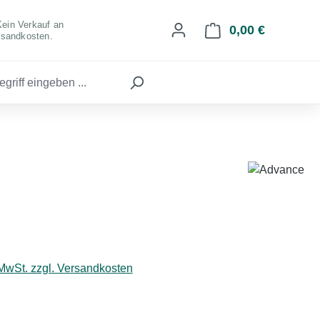
Kein Verkauf an
0,00 €
Warenkorb 
rsandkosten.
eis:
 MwSt. zzgl. Versandkosten
hlen