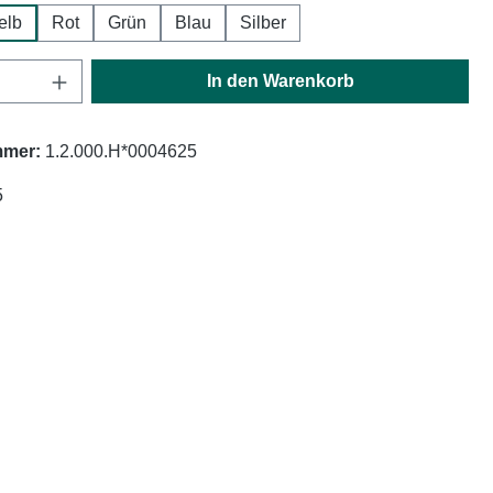
elb
Rot
Grün
Blau
Silber
Anzahl: Gib den gewünschten Wert ein oder
In den Warenkorb
mmer:
1.2.000.H*0004625
5