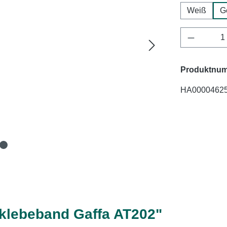
Weiß
G
Produkt 
Produktnu
HA0000462
klebeband Gaffa AT202"