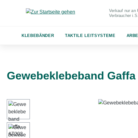
m Hauptinhalt springen
Zur Suche springen
Zur Hauptnavigation springen
Verkauf nur an 
Verbraucher
i.
KLEBEBÄNDER
TAKTILE LEITSYSTEME
ARBE
Gewebeklebeband Gaffa
Bildergalerie überspringen