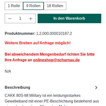
1 Rolle
9 Rollen
18 Rollen
Produkt Anzahl: Gib den gewünschten Wert e
In den Warenkorb
Produktnummer:
1.2.000.000010187.2
Weitere Breiten auf Anfrage möglich!
Bei abweichendem Mengenbedarf richten Sie bitte
Ihre Anfrage an
onlineshop@scharnau.de
N/A
Beschreibung
CAKK 80S-MI Military ist ein leistungsstarkes
Gewebeband mit einer PE-Beschichtung bestehend aus