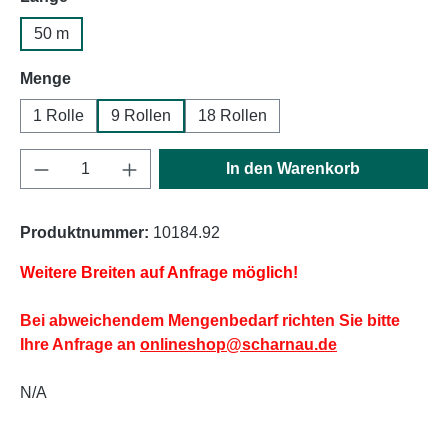
50 m
auswählen
Menge
1 Rolle
9 Rollen
18 Rollen
Produkt Anzahl: Gib den gewünschten Wert e
In den Warenkorb
Produktnummer:
10184.92
Weitere Breiten auf Anfrage möglich!
Bei abweichendem Mengenbedarf richten Sie bitte
Ihre Anfrage an
onlineshop@scharnau.de
N/A