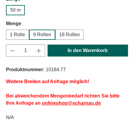
50 m
auswählen
Menge
1 Rolle
9 Rollen
18 Rollen
Produkt Anzahl: Gib den gewünschten Wert e
In den Warenkorb
Produktnummer:
10184.77
Weitere Breiten auf Anfrage möglich!
Bei abweichendem Mengenbedarf richten Sie bitte
Ihre Anfrage an
onlineshop@scharnau.de
N/A