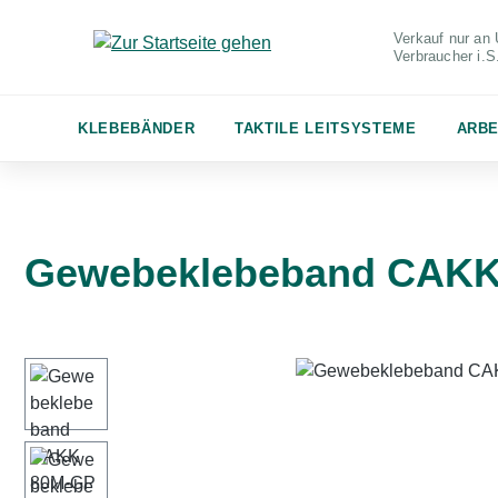
m Hauptinhalt springen
Zur Suche springen
Zur Hauptnavigation springen
Verkauf nur an 
Verbraucher
i.
KLEBEBÄNDER
TAKTILE LEITSYSTEME
ARBE
Gewebeklebeband CAKK 
Bildergalerie überspringen