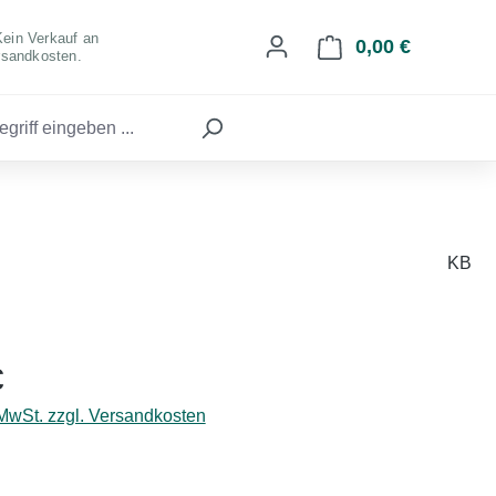
Kein Verkauf an
0,00 €
Warenkorb 
rsandkosten.
KB
eis:
€
 MwSt. zzgl. Versandkosten
hlen