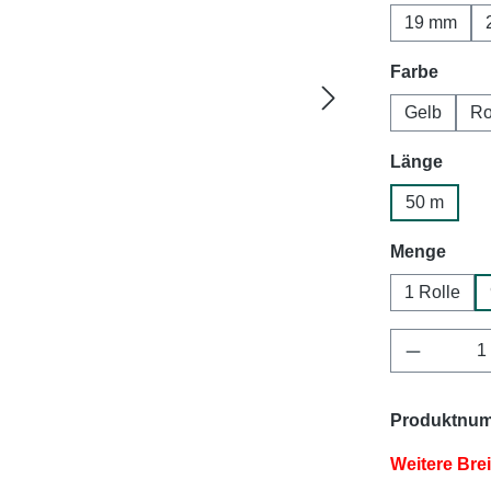
19 mm
auswä
Farbe
Gelb
Ro
ausw
Länge
50 m
ausw
Menge
1 Rolle
Produkt 
Produktnu
Weitere Bre