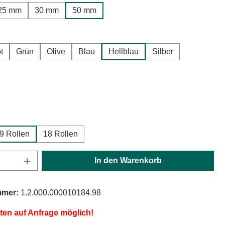
25 mm
30 mm
50 mm
hlen
t
Grün
Olive
Blau
Hellblau
Silber
ählen
ählen
9 Rollen
18 Rollen
Anzahl: Gib den gewünschten Wert ein oder
In den Warenkorb
mmer:
1.2.000.000010184.98
iten auf Anfrage möglich!