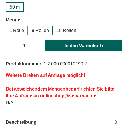
50 m
auswählen
Menge
1 Rolle
9 Rollen
18 Rollen
Produkt Anzahl: Gib den gewünschten Wert e
In den Warenkorb
Produktnummer:
1.2.000.000010190.2
Weitere Breiten auf Anfrage möglich!
Bei abweichendem Mengenbedarf richten Sie bitte
Ihre Anfrage an
onlineshop@scharnau.de
N/A
Beschreibung