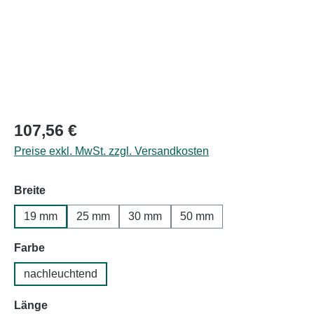
Regulärer Preis:
107,56 €
Preise exkl. MwSt. zzgl. Versandkosten
auswählen
Breite
19 mm
25 mm
30 mm
50 mm
auswählen
Farbe
nachleuchtend
auswählen
Länge