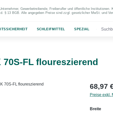
Unternehmer, Gewerbetreibende, Freiberufler und öffentliche Institutionen. 
S.d. § 13 BGB. Alle angegeben Preise sind zzgl. gesetzlicher MwSt. und Ve
ITSSICHERHEIT
SCHLEIFMITTEL
SPEZIAL
70S-FL floureszierend
Regulärer Pr
68,97 
Preise exkl.
auswä
Breite