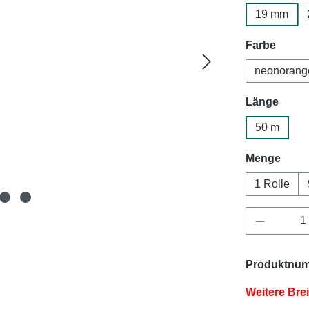
19 mm
auswä
Farbe
neonorang
ausw
Länge
50 m
ausw
Menge
1 Rolle
Produkt 
Produktnu
Weitere Bre