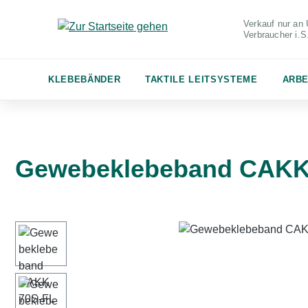
m Hauptinhalt springen
Zur Suche springen
Zur Hauptnavigation springen
Verkauf nur an 
Verbraucher
i.
KLEBEBÄNDER
TAKTILE LEITSYSTEME
ARBE
Gewebeklebeband CAKK 
Bildergalerie überspringen