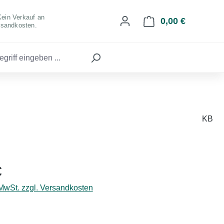
Kein Verkauf an
0,00 €
Warenkorb 
rsandkosten.
KB
eis:
€
 MwSt. zzgl. Versandkosten
hlen