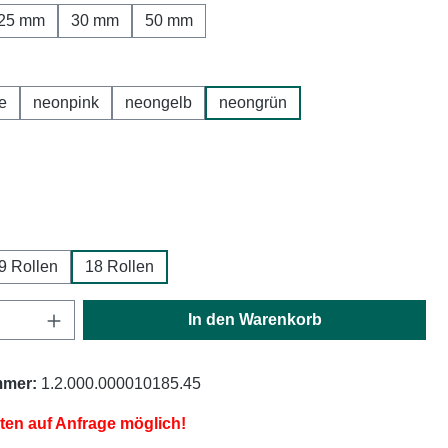
25 mm
30 mm
50 mm
hlen
e
neonpink
neongelb
neongrün
ählen
ählen
9 Rollen
18 Rollen
Anzahl: Gib den gewünschten Wert ein oder
In den Warenkorb
mmer:
1.2.000.000010185.45
iten auf Anfrage möglich!