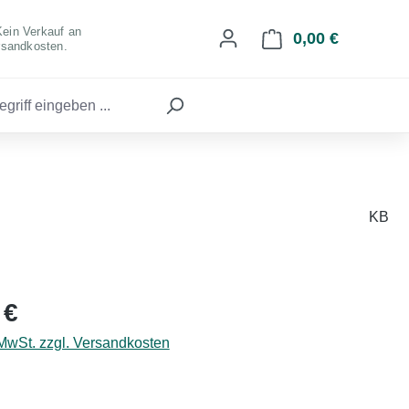
Kein Verkauf an
0,00 €
Warenkorb 
rsandkosten.
KB
eis:
 €
 MwSt. zzgl. Versandkosten
hlen