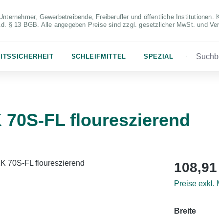
Unternehmer, Gewerbetreibende, Freiberufler und öffentliche Institutionen. 
S.d. § 13 BGB. Alle angegeben Preise sind zzgl. gesetzlicher MwSt. und Ve
ITSSICHERHEIT
SCHLEIFMITTEL
SPEZIAL
70S-FL floureszierend
Regulärer Pr
108,91
Preise exkl.
auswä
Breite