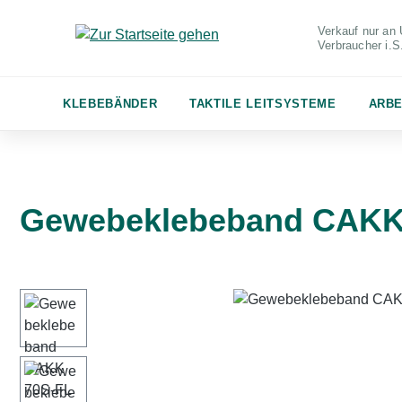
m Hauptinhalt springen
Zur Suche springen
Zur Hauptnavigation springen
Verkauf nur an 
Verbraucher
i.
KLEBEBÄNDER
TAKTILE LEITSYSTEME
ARBE
Gewebeklebeband CAKK 
Bildergalerie überspringen