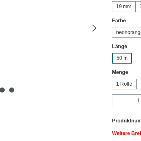
19 mm
auswä
Farbe
neonorang
ausw
Länge
50 m
ausw
Menge
1 Rolle
Produkt 
Produktnu
Weitere Bre