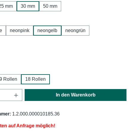
25 mm
30 mm
50 mm
hlen
e
neonpink
neongelb
neongrün
ählen
ählen
9 Rollen
18 Rollen
Anzahl: Gib den gewünschten Wert ein oder
In den Warenkorb
mmer:
1.2.000.000010185.36
iten auf Anfrage möglich!