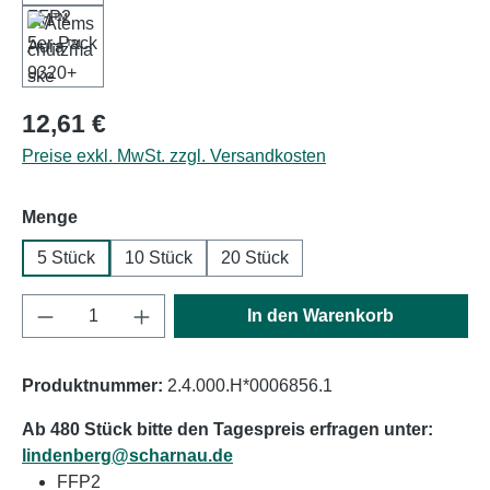
Regulärer Preis:
12,61 €
Preise exkl. MwSt. zzgl. Versandkosten
auswählen
Menge
5 Stück
10 Stück
20 Stück
Produkt Anzahl: Gib den gewünschten Wert e
In den Warenkorb
Produktnummer:
2.4.000.H*0006856.1
Ab 480 Stück bitte den Tagespreis erfragen unter:
lindenberg@scharnau.de
FFP2