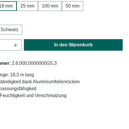
19 mm
25 mm
100 mm
50 mm
hlen
Schwarz
Anzahl: Gib den gewünschten Wert ein oder
In den Warenkorb
mmer:
2.6.000.0000000GS.3
nge: 18,3 m lang
tändigkeit dank Aluminiumfolienrücken
passungsfähigkeit
 Feuchtigkeit und Verschmutzung