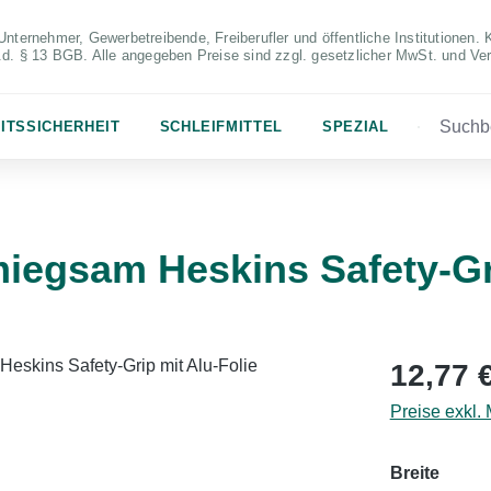
Unternehmer, Gewerbetreibende, Freiberufler und öffentliche Institutionen. 
S.d. § 13 BGB. Alle angegeben Preise sind zzgl. gesetzlicher MwSt. und Ve
ITSSICHERHEIT
SCHLEIFMITTEL
SPEZIAL
egsam Heskins Safety-Gri
Regulärer Pr
12,77 
Preise exkl.
auswä
Breite