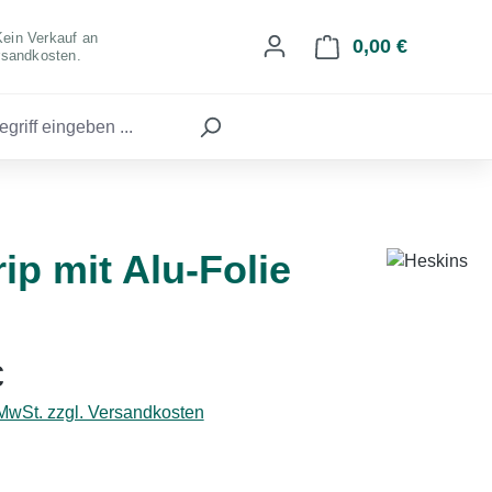
Kein Verkauf an
0,00 €
Warenkorb 
rsandkosten.
p mit Alu-Folie
eis:
€
 MwSt. zzgl. Versandkosten
hlen