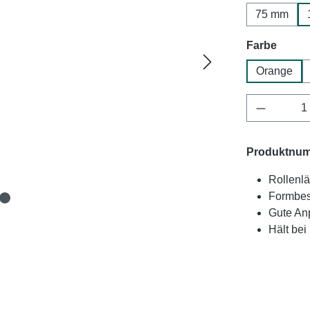
75 mm
auswä
Farbe
Orange
Produkt 
Produktnu
Rollenlä
Formbes
Gute An
Hält bei