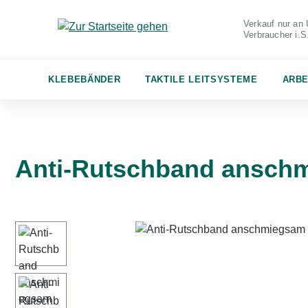
m Hauptinhalt springen
Zur Suche springen
Zur Hauptnavigation springen
Verkauf nur an 
Verbraucher
i.
KLEBEBÄNDER
TAKTILE LEITSYSTEME
ARBE
Anti-Rutschband anschmi
Bildergalerie überspringen