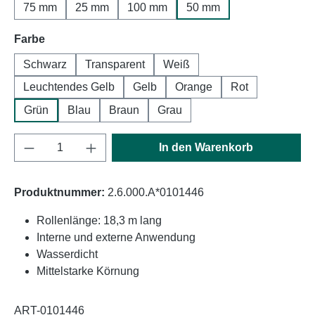
75 mm
25 mm
100 mm
50 mm
auswählen
Farbe
Schwarz
Transparent
Weiß
Leuchtendes Gelb
Gelb
Orange
Rot
Grün
Blau
Braun
Grau
Produkt Anzahl: Gib den gewünschten Wert e
In den Warenkorb
Produktnummer:
2.6.000.A*0101446
Rollenlänge: 18,3 m lang
Interne und externe Anwendung
Wasserdicht
Mittelstarke Körnung
ART-0101446