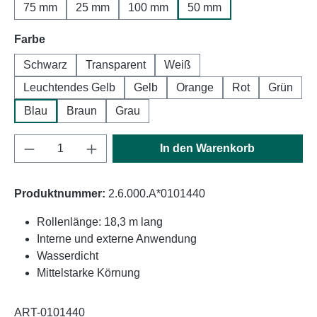
75 mm
25 mm
100 mm
50 mm
auswählen
Farbe
Schwarz
Transparent
Weiß
Leuchtendes Gelb
Gelb
Orange
Rot
Grün
Blau
Braun
Grau
Produkt Anzahl: Gib den gewünschten Wert e
In den Warenkorb
Produktnummer:
2.6.000.A*0101440
Rollenlänge: 18,3 m lang
Interne und externe Anwendung
Wasserdicht
Mittelstarke Körnung
ART-0101440