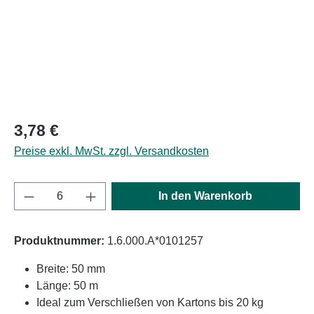
Regulärer Preis:
3,78 €
Preise exkl. MwSt. zzgl. Versandkosten
Produkt Anzahl: Gib den gewünschten Wert e
In den Warenkorb
Produktnummer:
1.6.000.A*0101257
Breite: 50 mm
Länge: 50 m
Ideal zum Verschließen von Kartons bis 20 kg