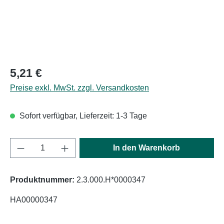
Regulärer Preis:
5,21 €
Preise exkl. MwSt. zzgl. Versandkosten
Sofort verfügbar, Lieferzeit: 1-3 Tage
Produkt Anzahl: Gib den gewünschten Wert e
In den Warenkorb
Produktnummer:
2.3.000.H*0000347
HA00000347