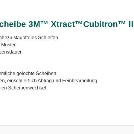
cheibe 3M™ Xtract™Cubitron™ II 
ahezu staubfreies Schleifen
 Muster
ebensdauer
mmliche gelochte Scheiben
en, einschließlich Abtrag und Feinbearbeitung
fachen Scheibenwechsel