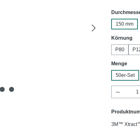
Durchmess
150 mm
au
Körnung
P80
P1
ausw
Menge
50er-Set
Produkt 
Produktnu
3M™ Xtract™