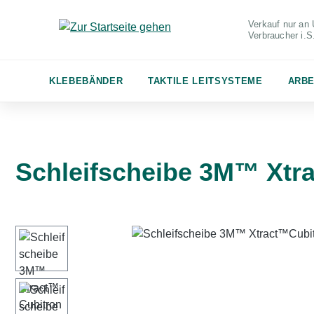
m Hauptinhalt springen
Zur Suche springen
Zur Hauptnavigation springen
Verkauf nur an 
Verbraucher
i.
KLEBEBÄNDER
TAKTILE LEITSYSTEME
ARBE
Schleifscheibe 3M™ Xtra
Bildergalerie überspringen