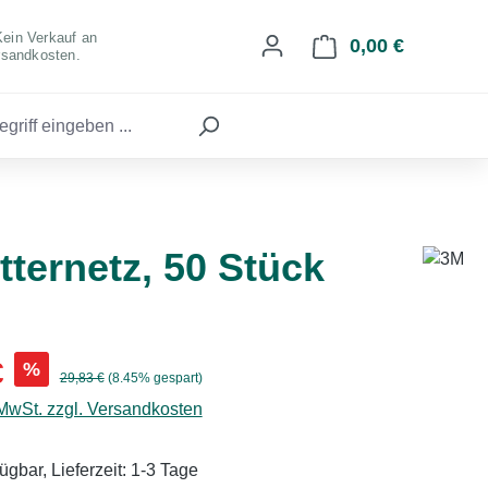
Kein Verkauf an
0,00 €
Warenkorb 
rsandkosten.
ternetz, 50 Stück
s:
€
%
Regulärer Preis:
29,83 €
(8.45% gespart)
 MwSt. zzgl. Versandkosten
ügbar, Lieferzeit: 1-3 Tage