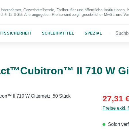
Unternehmer, Gewerbetreibende, Freiberufler und öffentliche Institutionen. 
S.d. § 13 BGB. Alle angegeben Preise sind zzgl. gesetzlicher MwSt. und Ve
ITSSICHERHEIT
SCHLEIFMITTEL
SPEZIAL
ct™Cubitron™ II 710 W Git
Verkaufsprei
27,31 
Preise exkl.
Sofort verf