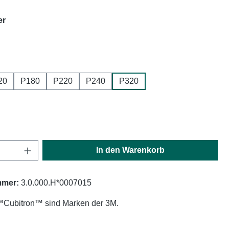
auswählen
er
swählen
20
P180
P220
P240
P320
ählen
Anzahl: Gib den gewünschten Wert ein oder
In den Warenkorb
mmer:
3.0.000.H*0007015
Cubitron™ sind Marken der 3M.