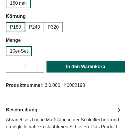
150 mm
auswählen
Körnung
P180
P240
P320
auswählen
Menge
10er-Set
Produkt Anzahl: Gib den gewünschten Wert e
In den Warenkorb
Produktnummer:
3.0.000.H*0002193
Beschreibung
Abranet setzt neue Maßstäbe in der Schleiftechnik und
ermöglicht nahezu staubfreies Schleifen. Das Produkt