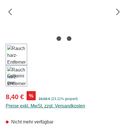
Verkaufspreis:
%
8,40 €
Regulärer Preis:
10,92 €
(23.11% gespart)
Preise exkl. MwSt. zzgl. Versandkosten
Nicht mehr verfügbar