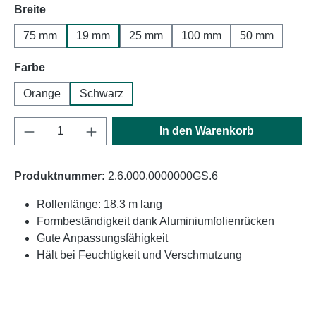
auswählen
Breite
75 mm
19 mm
25 mm
100 mm
50 mm
auswählen
Farbe
Orange
Schwarz
Produkt Anzahl: Gib den gewünschten Wert e
In den Warenkorb
Produktnummer:
2.6.000.0000000GS.6
Rollenlänge: 18,3 m lang
Formbeständigkeit dank Aluminiumfolienrücken
Gute Anpassungsfähigkeit
Hält bei Feuchtigkeit und Verschmutzung