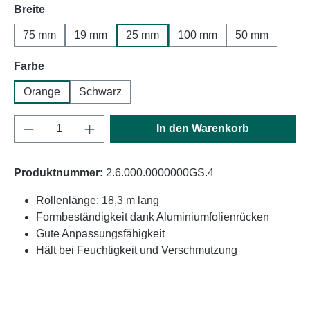
auswählen
Breite
75 mm
19 mm
25 mm
100 mm
50 mm
auswählen
Farbe
Orange
Schwarz
Produkt Anzahl: Gib den gewünschten Wert e
In den Warenkorb
Produktnummer:
2.6.000.0000000GS.4
Rollenlänge: 18,3 m lang
Formbeständigkeit dank Aluminiumfolienrücken
Gute Anpassungsfähigkeit
Hält bei Feuchtigkeit und Verschmutzung